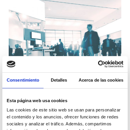
Consentimiento
Detalles
Acerca de las cookies
DERECHO TRIBUTARIO
Plan de Recuperación:
Esta página web usa cookies
Las cookies de este sitio web se usan para personalizar
conciencia fiscal, reforma del
el contenido y los anuncios, ofrecer funciones de redes
sistema tributario y gasto
sociales y analizar el tráfico. Además, compartimos