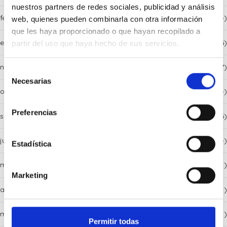
nuestros partners de redes sociales, publicidad y análisis
febrero 2026
(4)
web, quienes pueden combinarla con otra información
que les haya proporcionado o que hayan recopilado a
enero 2026
(6)
partir del uso que haya hecho de sus servicios.
noviembre 2025
(7)
Selección
Necesarias
de
octubre 2025
(4)
consentimiento
Preferencias
septiembre 2025
(6)
julio 2025
(4)
Estadística
mayo 2025
(1)
Marketing
abril 2025
(1)
marzo 2025
(1)
Permitir todas