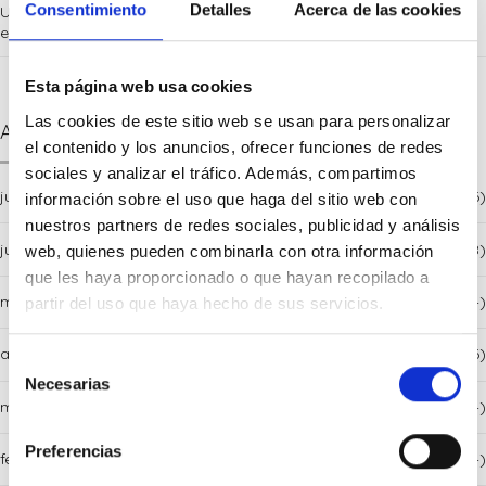
Consentimiento
Detalles
Acerca de las cookies
Uno de cada cinco morosos lleva una década
en la lista de Hacienda
Esta página web usa cookies
Las cookies de este sitio web se usan para personalizar
Archives
el contenido y los anuncios, ofrecer funciones de redes
sociales y analizar el tráfico. Además, compartimos
julio 2026
(6)
información sobre el uso que haga del sitio web con
nuestros partners de redes sociales, publicidad y análisis
junio 2026
(8)
web, quienes pueden combinarla con otra información
que les haya proporcionado o que hayan recopilado a
mayo 2026
(4)
partir del uso que haya hecho de sus servicios.
abril 2026
(6)
Selección
Necesarias
de
marzo 2026
(4)
consentimiento
Preferencias
febrero 2026
(4)