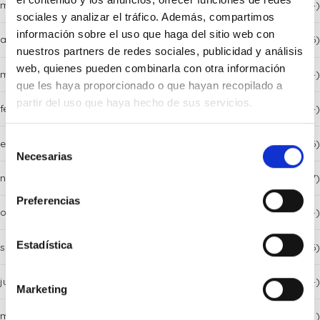
mayo 2026
(4)
sociales y analizar el tráfico. Además, compartimos
información sobre el uso que haga del sitio web con
abril 2026
(6)
nuestros partners de redes sociales, publicidad y análisis
web, quienes pueden combinarla con otra información
marzo 2026
(4)
que les haya proporcionado o que hayan recopilado a
partir del uso que haya hecho de sus servicios.
febrero 2026
(4)
Selección
enero 2026
(6)
Necesarias
de
consentimiento
noviembre 2025
(7)
Preferencias
octubre 2025
(4)
Estadística
septiembre 2025
(6)
julio 2025
(4)
Marketing
mayo 2025
(1)