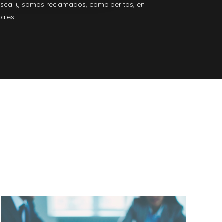
iscal y somos reclamados, como peritos, en
ales.