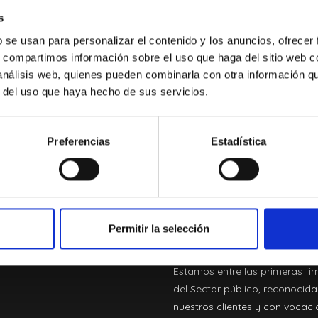
e la Dirección General de
s
n la consulta vinculante V0255-
b se usan para personalizar el contenido y los anuncios, ofrecer
dmite su consideración como
s, compartimos información sobre el uso que haga del sitio web 
ucible siempre que esté
 análisis web, quienes pueden combinarla con otra información q
e contabilizado, justificado
r del uso que haya hecho de sus servicios.
Preferencias
Estadística
ABOGADOS Y ECO
independi
especializ
Permitir la selección
Estamos entre las primeras fi
del Sector público, reconocida
nuestros clientes y con vocac