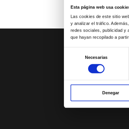
criterio d
Esta página web usa cookie
Tributos e
Las cookies de este sitio we
26, que a
y analizar el tráfico. Ademá
gasto ded
redes sociales, publicidad y
debidament
que hayan recopilado a parti
y...
Selección
Necesarias
de
consentimiento
Denegar