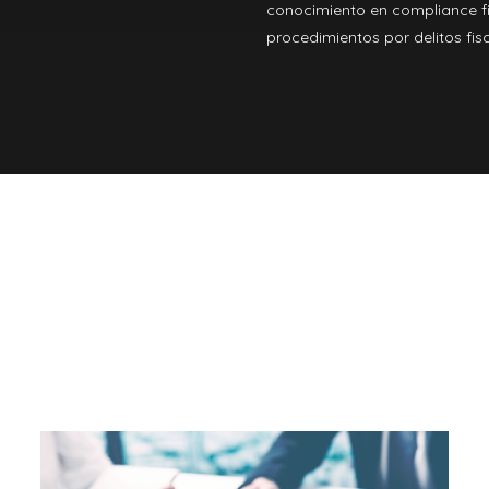
conocimiento en compliance f
procedimientos por delitos fisc