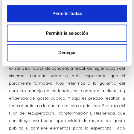
un reforzamiento de aquélla, mediante su inclusión en el
sistema educativo. En este sentido, parece un avance, en
Permitir todas
este sentido, la Ley Orgánica 3/2020, de 29 de diciembre,
por la que se modifica la Ley Orgánica 2/2006, de 3 de
Permitir la selección
mayo, de Educación, que incluye referencias explícitas al
papel social de los impuestos y la justicia fiscal, dentro de
la materia “Educación en Valores cívicos y éticos”.
Denegar
Pero lo que queremos poner de manifiesto ahora es que
existe otro factor de conciencia fiscal, de legitimación del
sistema tributario tanto o más importante que el
puramente formativo. Nos referimos a la garantía del
correcto manejo de los fondos, así como de la eficacia y
eficiencia del gasto público. Y aquí es preciso resaltar la
tercera noticia a la que me refería al principio. Se trata del
Plan de Recuperación, Transformación y Resiliencia, que
constituye una buena oportunidad de mejora del gasto
público y contiene elementos para la esperanza. Todo