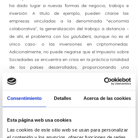
ha dado lugar a nuevas formas de negocio, trabajo e
inversión. A título de ejemplo, pueden citarse las
empresas vinculadas a la denominada “economía
colaborativa”, la generalización del trabajo a distancia –
de ahí, el problema con los
youtubers
, aunque no es el
único caso- o las inversiones en criptomonedas.
Adicionalmente, no puede negarse que el Impuesto sobre
Sociedades se encuentra en crisis en la práctica totalidad
de los países desarrollados, proporcionando una
recaudación muy inferior a la de tiempos pasados. Por
otra parte, buena parte de los tributos de nuestro sistema
se han quedado obsoletos, como es el caso de los
denominados impuestos patrimoniales, con bases
Consentimiento
Detalles
Acerca de las cookies
estrechas, que presentan diferencias valorativas según
cada tipo de activos, tipos altos y multitud de beneficios
Esta página web usa cookies
fiscales. Finalmente, nuestro país necesita una reforma
fiscal verde, que nos equipare a la del resto de países
Las cookies de este sitio web se usan para personalizar
europeos y, sobre todo, que contribuya a la transición
el contenido y los anuncios, ofrecer funciones de redes