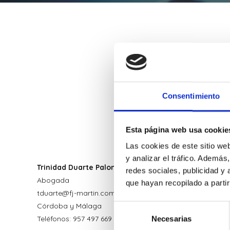
Consentimiento
Esta página web usa cookie
Las cookies de este sitio we
y analizar el tráfico. Ademá
Trinidad Duarte Palomino
redes sociales, publicidad y
Abogada
que hayan recopilado a parti
tduarte@fj-martin.com
Córdoba y Málaga
Selección
Teléfonos: 957 497 669 y 952 222 899
Necesarias
de