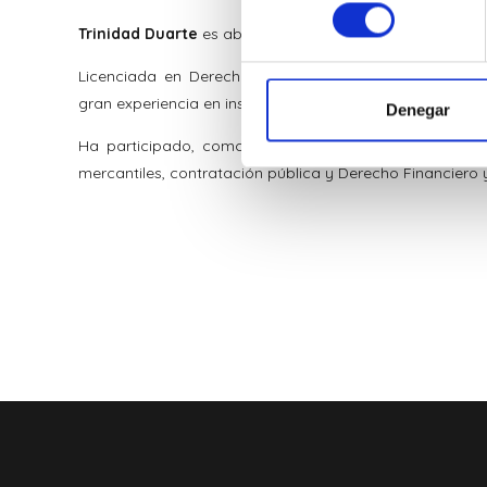
consentimiento
Trinidad Duarte
es abogado en ejercicio desde 1997.
Licenciada en Derecho por la Universidad de Córdob
gran experiencia en inspecciones y controles de la Admin
Denegar
Ha participado, como autora, en cuatro libros sobre
mercantiles, contratación pública y Derecho Financiero y