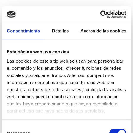
Consentimiento
Detalles
Acerca de las cookies
Urbanismo
Esta página web usa cookies
Nuestros abogados asesoran, de forma permanente, a
Las cookies de este sitio web se usan para personalizar
Ayuntamientos y empresas privadas sobre el régimen
el contenido y los anuncios, ofrecer funciones de redes
tributario del urbanismo y han participado, activamente,
sociales y analizar el tráfico. Además, compartimos
en proyectos urbanísticos de gran calado (ejemplo: Plan
información sobre el uso que haga del sitio web con
Parcial RENFE de Córdoba), así como publicado
nuestros partners de redes sociales, publicidad y análisis
conocidos trabajos e impartido numerosas ponencias.
web, quienes pueden combinarla con otra información
Publicaciones destacadas:
que les haya proporcionado o que hayan recopilado a
partir del uso que haya hecho de sus servicios.
2006 - Documentos de trabajo IEF
El IVA en el proceso urbanístico: un análisis a la luz
Selección
de la jurisprudencia y doctrina administrativa.