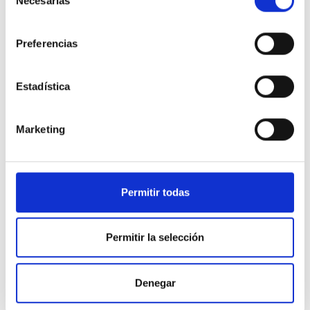
Necesarias
de
consentimiento
2005 - Iustel
Preferencias
Cuestiones tributarias de la ejecución del
planeamiento urbanístico.
Estadística
2004 - Quincena Fiscal
El régimen especial de entidades dedicadas al
Marketing
arrendamiento de viviendas
2002 - Aranzadi
El Impuesto sobre el Valor Añadido en las
Permitir todas
operaciones inmobiliarias.
Permitir la selección
2002 - Aranzadi
Aspectos tributarios de las Juntas de
Compensación.
Denegar